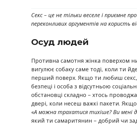
Секс – це не тільки веселе і приємне п
переконливих аргументів на користь ві
Осуд людей
Противна самотня жінка поверхом ни
вигулює собаку саме тоді, коли ти йд
перший поверх. Якщо ти любиш секс, 
безпеці і особа з відсутньою соціаль
обстановці складно – хтось проводж
двері, коли несеш важкі пакети. Якщо
«
А можна трахатися тихіше? Ви мені 
який ти самаритянин – добрий чи за