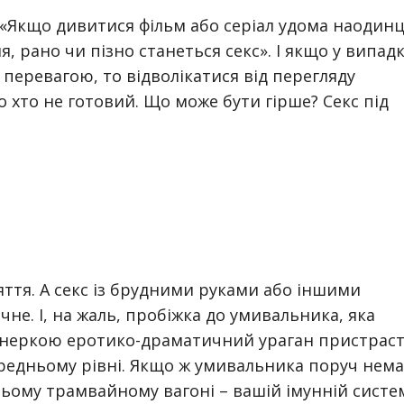
 «Якщо дивитися фільм або серіал удома наодинц
, рано чи пізно станеться секс». І якщо у випад
перевагою, то відволікатися від перегляду
то хто не готовий. Що може бути гірше? Секс під
аняття. А секс із брудними руками або іншими
чне. І, на жаль, пробіжка до умивальника, яка
тнеркою еротико-драматичний ураган пристраст
ередньому рівні. Якщо ж умивальника поруч нема
ьому трамвайному вагоні – вашій імунній систе