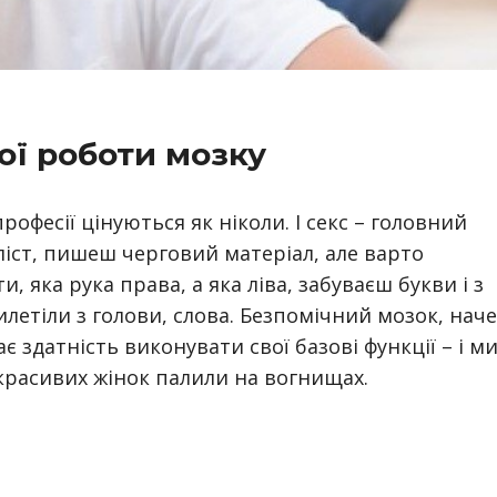
ї роботи мозку
професії цінуються як ніколи. І секс – головний
ліст, пишеш черговий матеріал, але варто
 яка рука права, а яка ліва, забуваєш букви і з
илетіли з голови, слова. Безпомічний мозок, наче
є здатність виконувати свої базові функції – і м
красивих жінок палили на вогнищах.