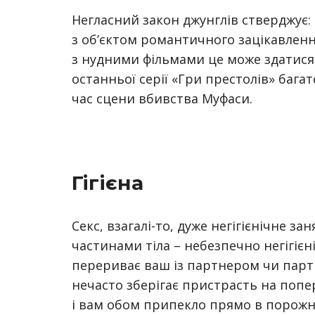
Негласний закон джунглів стверджує:
з об’єктом романтичного зацікавлення
з нудними фільмами це може здатися 
останньої серії «Гри престолів» бага
час сцени вбивства Муфаси.
Гігієна
Секс, взагалі-то, дуже негігієнічне з
частинами тіла – небезпечно негігієні
перериває ваш із партнером чи пар
нечасто зберігає пристрасть на поп
і вам обом припекло прямо в порожн