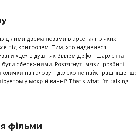
му
з цілими двома позами в арсеналі, з яких
все під контролем. Тим, хто надивився
увати «це» в душі, як Віллем Дефо і Шарлотта
 бути обережними. Розтягнуті м’язи, розбиті
ї полички на голову – далеко не найстрашніше, щ
руетом у мокрій ванні? That’s what I’m talking
ся фільми