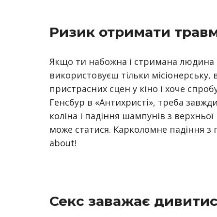
Ризик отримати трав
Якщо ти набожна і стримана людина і
використовуєш тільки місіонерську, 
пристрасних сцен у кіно і хоче спроб
Генсбур в «Антихристі», треба завжди
коліна і падіння шампунів з верхньо
може статися. Карколомне падіння з пі
about!
Секс заважа
є дивити