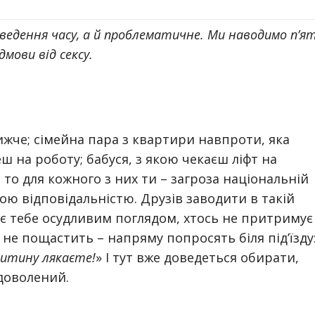
роведення часу, а й проблематичне. Ми наводимо п’я
дмови від сексу.
жче; сімейна пара з квартири навпроти, яка
еш на роботу; бабуся, з якою чекаєш ліфт на
то для кожного з них ти – загроза національній
ною відповідальністю. Друзів заводити в такій
ає тебе осудливим поглядом, хтось не притримує
 не пощастить – напряму попросять біля під’їзду
дитину лякаєте!
» І тут вже доведеться обирати,
доволений.