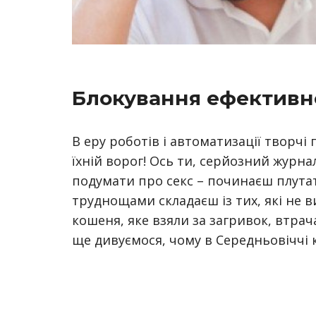
Блокування ефективно
В еру роботів і автоматизації творчі 
їхній ворог! Ось ти, серйозний журна
подумати про секс – починаєш плутати,
труднощами складаєш із тих, які не в
кошеня, яке взяли за загривок, втрача
ще дивуємося, чому в Середньовіччі 