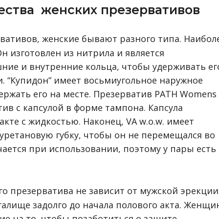
ества женских презервативов
вативов, женские бывают разного типа. Наибол
н изготовлен из нитрила и является
ние и внутренние кольца, чтобы удерживать ег
ии. “Купидон” имеет восьмиугольное наружное
ержать его на месте. Презерватив PATH Womens
в с капсулой в форме тампона. Капсула
акте с жидкостью. Наконец, VA w.o.w. имеет
уретановую губку, чтобы он не перемещался во
чается при использовании, поэтому у пары есть
о презерватива не зависит от мужской эрекции
галище задолго до начала полового акта. Женщи
е на то, чтобы позаботиться о защите.