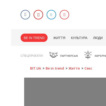
BE IN TREND
ЖИТТЯ
КУЛЬТУРА
ЛЮДИ
СПЕЦПРОЄКТИ
ПАРТНЕРСЬКІ
КАР'ЄРН
BIT.UA
Be in trend
Життя
Секс