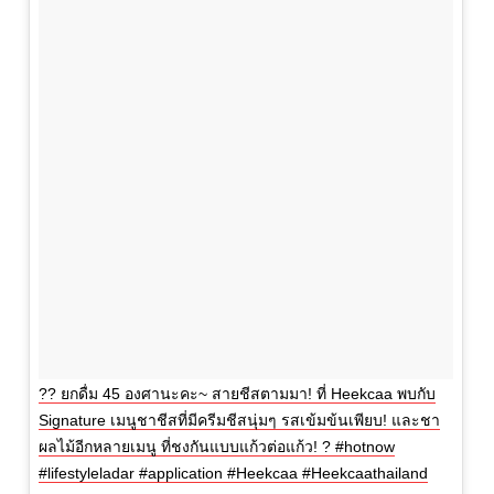
?? ยกดื่ม 45 องศานะคะ~ สายชีสตามมา! ที่ Heekcaa พบกับ
Signature เมนูชาชีสที่มีครีมชีสนุ่มๆ รสเข้มข้นเพียบ! และชา
ผลไม้อีกหลายเมนู ที่ชงกันแบบแก้วต่อแก้ว! ? #hotnow
#lifestyleladar #application #Heekcaa #Heekcaathailand