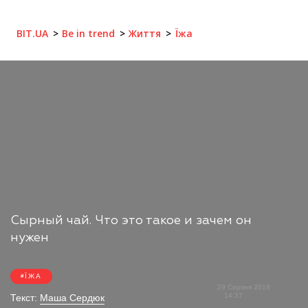
BIT.UA
Be in trend
Життя
Їжа
Сырный чай. Что это такое и зачем он
нужен
ЇЖА
29 Серпня 2018
14:37
Текст:
Маша Сердюк