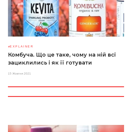
EXPLAINER
Комбуча. Що це таке, чому на ній всі
зациклились і як її готувати
15 Жовтня 2021