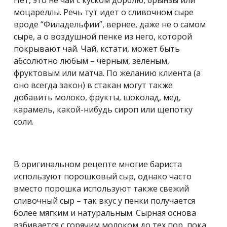
Нет, это не чай с куском дорблю, брынзы или
моцареллы. Речь тут идет о сливочном сыре
вроде “Филадельфии”, вернее, даже не о самом
сыре, а о воздушной пенке из него, которой
покрывают чай. Чай, кстати, может быть
абсолютно любым – черным, зеленым,
фруктовым или матча. По желанию клиента (а
оно всегда закон) в стакан могут также
добавить молоко, фрукты, шоколад, мед,
карамель, какой-нибудь сироп или щепотку
соли.
В оригинальном рецепте многие бариста
используют порошковый сыр, однако часто
вместо порошка используют также свежий
сливочный сыр – так вкус у пенки получается
более мягким и натуральным. Сырная основа
взбивается с горячим молоком до тех пор, пока