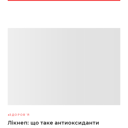
ЗДОРОВ'Я
Лікнеп: що таке антиоксиданти