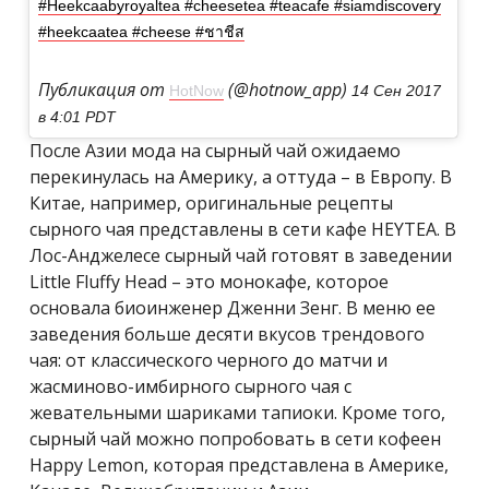
#Heekcaabyroyaltea #cheesetea #teacafe #siamdiscovery
#heekcaatea #cheese #ชาชีส
Публикация от
(@hotnow_app)
HotNow
14 Сен 2017
в 4:01 PDT
После Азии мода на сырный чай ожидаемо
перекинулась на Америку, а оттуда – в Европу. В
Китае, например, оригинальные рецепты
сырного чая представлены в сети кафе HEYTEA. В
Лос-Анджелесе сырный чай готовят в заведении
Little Fluffy Head – это монокафе, которое
основала биоинженер Дженни Зенг. В меню ее
заведения больше десяти вкусов трендового
чая: от классического черного до матчи и
жасминово-имбирного сырного чая с
жевательными шариками тапиоки. Кроме того,
сырный чай можно попробовать в сети кофеен
Happy Lemon, которая представлена в Америке,