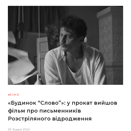
КІНО
«Будинок “Слово”»: у прокат вийшов
фільм про письменників
Розстріляного відродження
09 Травня 2024