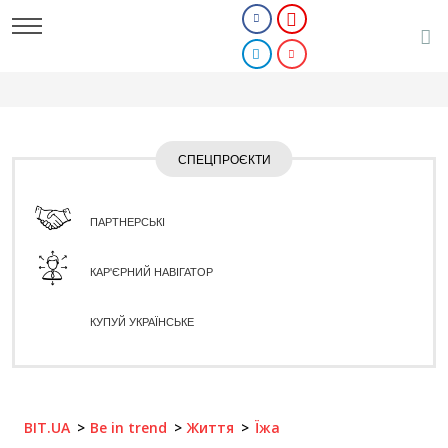
СПЕЦПРОЄКТИ
ПАРТНЕРСЬКІ
КАР'ЄРНИЙ НАВІГАТОР
КУПУЙ УКРАЇНСЬКЕ
BIT.UA
Be in trend
Життя
Їжа