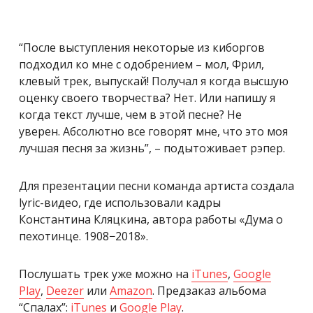
“После выступления некоторые из киборгов
подходил ко мне с одобрением – мол, Фрил,
клевый трек, выпускай! Получал я когда высшую
оценку своего творчества? Нет. Или напишу я
когда текст лучше, чем в этой песне? Не
уверен. Абсолютно все говорят мне, что это моя
лучшая песня за жизнь”, – подытоживает рэпер.
Для презентации песни команда артиста создала
lyric-видео, где использовали кадры
Константина Кляцкина, автора работы «Дума о
пехотинце. 1908−2018».
Послушать трек уже можно на
iTunes
,
Google
Play
,
Deezer
или
Amazon
. Предзаказ альбома
“Спалах”:
iTunes
и
Google Play
.