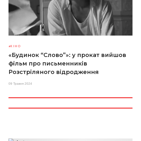
КІНО
«Будинок “Слово”»: у прокат вийшов
фільм про письменників
Розстріляного відродження
09 Травня 2024