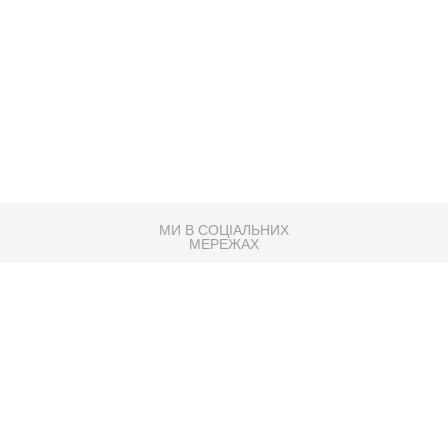
МИ В СОЦІАЛЬНИХ
МЕРЕЖАХ
83K
Розробка сайту
Партнер по SEO