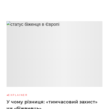
EXPLAINER
У чому різниця: «тимчасовий захист»
чи «біженець»