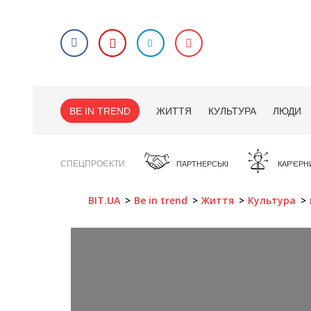
BE IN TREND
ЖИТТЯ
КУЛЬТУРА
ЛЮДИ
СПЕЦПРОЄКТИ
ПАРТНЕРСЬКІ
КАР'ЄРН
BIT.UA
Be in trend
Життя
Культура