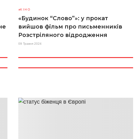
КІНО
«Будинок “Слово”»: у прокат
не
вийшов фільм про письменників
Розстріляного відродження
09 Травня 2024