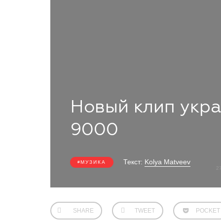
Новый клип укра
9000
Текст:
Kolya Matveev
МУЗИКА
2
SHARE
TWEET
POCKET