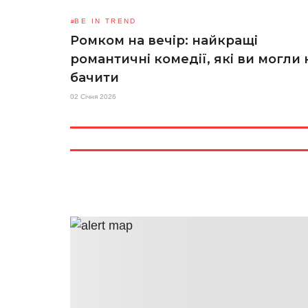
BE IN TREND
Ромком на вечір: найкращі
романтичні комедії, які ви могли 
бачити
02 Січня 2026