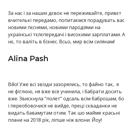
За нас і за наших дєвок не переживайте, привєт
вчителькі передамо, попитаємся порадувать вас
новими пєснями, новими пародіями на
українські тєлєпередачі і високими зарплатами. А
нє, то валіть в бізнес. Всьо, мир всім силянам!
Alina Pash
Вйо! Уже всі звізди зазорялись, то файно так, я
не фіглюю, ня вже все учинила, і бабрати досить
вже. Звискнула “полет” одсаль всім баброшам, бо
і переобовочися не вийде, преці скваданки не
видать бавамутам отим. Так шо майме красьні
плани на 2018 рік, ліпше ніж влони. Йоу!