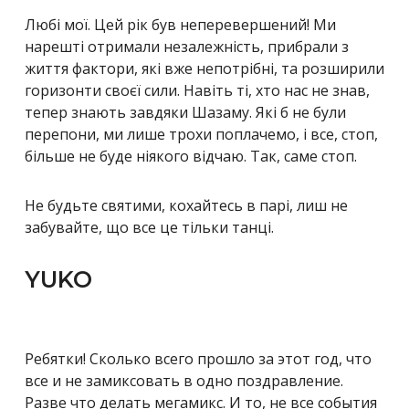
Любі мої. Цей рік був неперевершений! Ми
нарешті отримали незалежність, прибрали з
життя фактори, які вже непотрібні, та розширили
горизонти своєї сили. Навіть ті, хто нас не знав,
тепер знають завдяки Шазаму. Які б не були
перепони, ми лише трохи поплачемо, і все, стоп,
більше не буде ніякого відчаю. Так, саме стоп.
Не будьте святими, кохайтесь в парі, лиш не
забувайте, що все це тільки танці.
YUKO
Ребятки! Сколько всего прошло за этот год, что
все и не замиксовать в одно поздравление.
Разве что делать мегамикс. И то, не все события