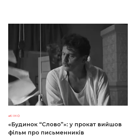
КІНО
«Будинок “Слово”»: у прокат вийшов
фільм про письменників