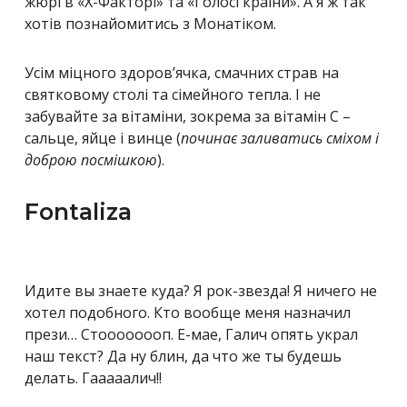
жюрі в «Х-Факторі» та «Голосі країни». А я ж так
хотів познайомитись з Монатіком.
Усім міцного здоров’ячка, смачних страв на
святковому столі та сімейного тепла. І не
забувайте за вітаміни, зокрема за вітамін С –
сальце, яйце і винце (
починає заливатись сміхом і
доброю посмішкою
).
Fontaliza
Идите вы знаете куда? Я рок-звезда! Я ничего не
хотел подобного. Кто вообще меня назначил
прези… Стоооооооп. Е-мае, Галич опять украл
наш текст? Да ну блин, да что же ты будешь
делать. Гааааалич!!