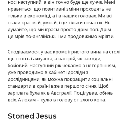
носі наступний, а він точно буде ще луччє. Мені
нравиться, що позитивні зміни проходять не
тільки в економіці, а і в наших головах. Ми всі
стали красівєй, умнєй, і це тільки початок. Не
думайте, що ми іграєм просто дрім-поп. Дрім –
це мрія по-англійські. І ми продовжимо мріяти.
Сподіваємося, у вас кромє ігристого вина на столі
ще стоїть і аяхуаска, а настрій, як завжди,
бойовий. Наступний рік чекаємо з нетерпінням,
уже проводимо в кабінеті досліди з
дослідницями, як можна покращити соціальні
стандарти в країні вже з першого січня. Щоб
зарплата була як в Австралії. Поцілував, обняв
всіх. А лохам – кулю в голову от злого копа.
Stoned Jesus