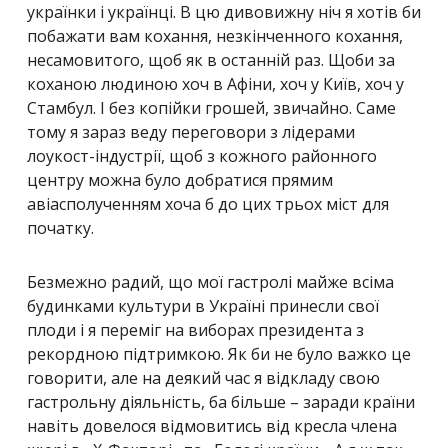
українки і українці. В цю дивовижну ніч я хотів би
побажати вам кохання, незкінченного кохання,
несамовитого, щоб як в останній раз. Щоби за
коханою людиною хоч в Афіни, хоч у Київ, хоч у
Стамбул. І без копійки грошей, звичайно. Саме
тому я зараз веду переговори з лідерами
лоукост-індустрії, щоб з кожного районного
центру можна було добратися прямим
авіасполученням хоча б до цих трьох міст для
початку.
Безмежно радий, що мої гастролі майже всіма
будинками культури в Україні принесли свої
плоди і я переміг на виборах президента з
рекордною підтримкою. Як би не було важко це
говорити, але на деякий час я відкладу свою
гастрольну діяльність, ба більше – заради країни
навіть довелося відмовитись від кресла члена