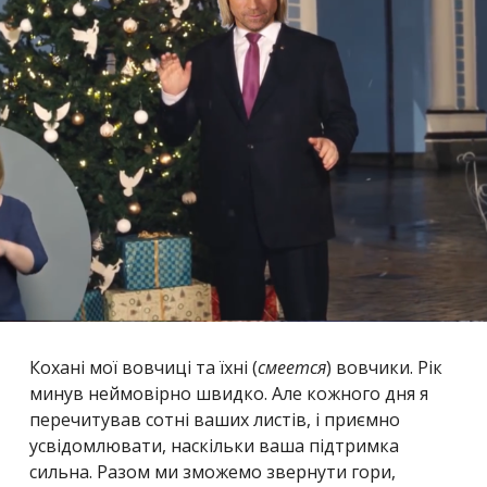
Кохані мої вовчиці та їхні (
смеется
) вовчики. Рік
минув неймовірно швидко. Але кожного дня я
перечитував сотні ваших листів, і приємно
усвідомлювати, наскільки ваша підтримка
сильна. Разом ми зможемо звернути гори,