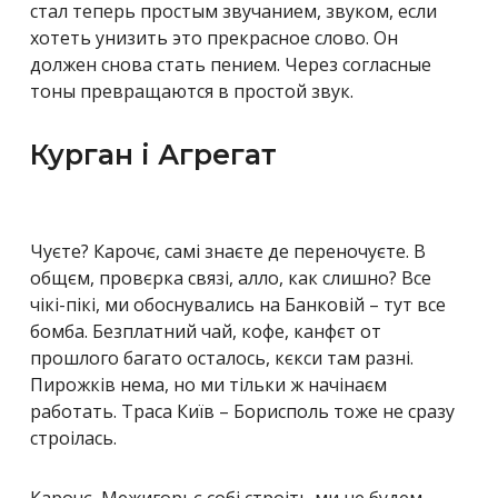
стал теперь простым звучанием, звуком, если
хотеть унизить это прекрасное слово. Он
должен снова стать пением. Через согласные
тоны превращаются в простой звук.
Курган і Агрегат
Чуєте? Карочє, самі знаєте де переночуєте. В
общєм, провєрка связі, алло, как слишно? Все
чікі-пікі, ми обоснувались на Банковій – тут все
бомба. Безплатний чай, кофе, канфєт от
прошлого багато осталось, кєкси там разні.
Пирожків нема, но ми тільки ж начінаєм
работать. Траса Київ – Борисполь тоже не сразу
строілась.