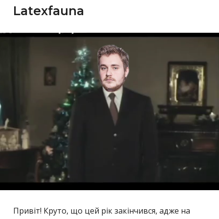
Latexfauna
Привіт! Круто, що цей рік закінчився, адже на