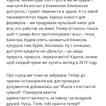
Карочє, Межигорьє собі строіть ми не будем –
нам хатя би вогзал в блаженних Близнюках
достроіть і туалет перенести в зданіє. А то зімой
пасажиропоток падає. Хароші новості для
фермеров – ми придумали нульовий налог для
всіх, хто работає на землі. Тепер осталось тільки
шоб ті шнирі його проголосували і всьо – пока,
Банкова, будем опять заніматься бізнесом,
кукуруза там, буряк, боклажан. Ну і, конєшно,
доступні кредити на «Дельту» – це наша
прерога…прирога…перерогавіта? Карочє, хочем,
щоб каждий чувак міг купить мопед в 2019 году.
Про город ми тоже не забуваєм. Тепер до
причин остановлєнія вас для провєрки
докумєнтов добавилась ще “Йшов з клєтчатой
сумкой”. Планіруєм ввести
адмінотвєтствєнность за ізмєну і за вкиданія
друзєй. Чуєш, Толя, тобі кранти тепер!?