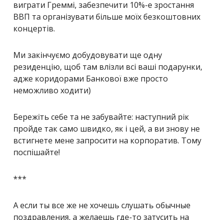
виграти Греммі, забезпечити 10%-е зростання
ВВП та організувати більше моїх безкоштовних
концертів.
Ми закінчуємо добудовувати ще одну
резиденцію, щоб там влізли всі ваші подарунки,
адже коридорами Банкової вже просто
неможливо ходити)
Бережіть себе та не забувайте: наступний рік
пройде так само швидко, як і цей, а ви знову не
встигнете мене запросити на корпоратив. Тому
поспішайте!
***
А если ты все же не хочешь слушать обычные
поздравления, а желаешь где-то затусить на