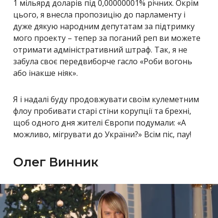
1 мільярд доларів під 0,00000001% річних. Окрім
цього, я внесла пропозицію до парламенту і
дуже дякую народним депутатам за підтримку
мого проекту – тепер за поганий реп ви можете
отримати адміністративний штраф. Так, я не
забула своє передвиборче гасло «Роби вогонь
або інакше ніяк».
Я і надалі буду продовжувати своїм кулеметним
флоу пробивати старі стіни корупції та брехні,
щоб одного дня жителі Європи подумали: «А
можливо, мігрувати до України?» Всім піс, пау!
Олег Винник