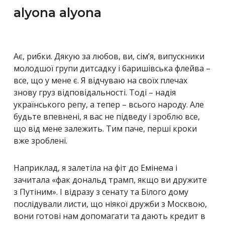
alyona alyona
Ає, рибки. Дякую за любов, ви, сім’я, випускники
молодшої групи дитсадку і баришівська флейва –
все, що у мене є. Я відчуваю на своїх плечах
знову груз відповідальності. Тоді – надія
українського репу, а тепер – всього народу. Але
будьте впевнені, я вас не підведу і зроблю все,
що від мене залежить. Тим паче, перші кроки
вже зроблені.
Наприклад, я залетіла на фіт до Емінема і
зачитала «фак дональд трамп, якщо ви дружите
з Путіним». І відразу з сенату та Білого дому
послідували листи, що ніякої дружби з Москвою,
вони готові нам допомагати та дають кредит в