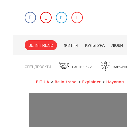
BE IN TREND
ЖИТТЯ
КУЛЬТУРА
ЛЮДИ
СПЕЦПРОЄКТИ
ПАРТНЕРСЬКІ
КАР'ЄРН
BIT.UA
Be in trend
Explainer
Наукпоп