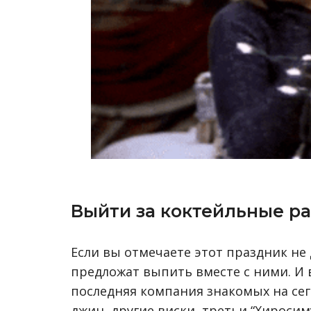
Выйти за коктейльные р
Если вы отмечаете этот праздник не 
предложат выпить вместе с ними. И в
последняя компания знакомых на сего
джин, другие виски, третьи “Хироси