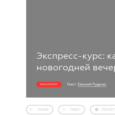
Экспресс-курс: к
новогодней вече
Текст:
Евгений Руденко
НАУКПОП
SHARE
TWEET
POCKET