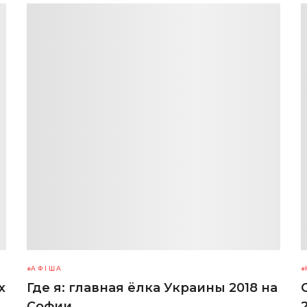
АФІША
х
Где я: главная ёлка Украины 2018 на
Софии