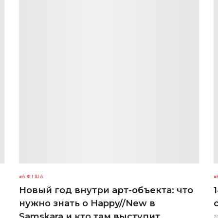
АФІША
Новый год внутри арт-объекта: что
нужно знать о Happy//New в
Samskara и кто там выступит
2