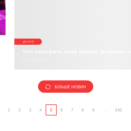
КІНО
Что смотреть этой зимой. 16 новых 
19 Грудня 2018
БІЛЬШЕ НОВИН
1
2
3
4
5
6
7
8
9
…
240