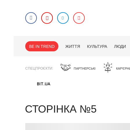
BE IN TREND
ЖИТТЯ
КУЛЬТУРА
ЛЮДИ
СПЕЦПРОЄКТИ
ПАРТНЕРСЬКІ
КАР'ЄРН
BIT.UA
СТОРІНКА №5