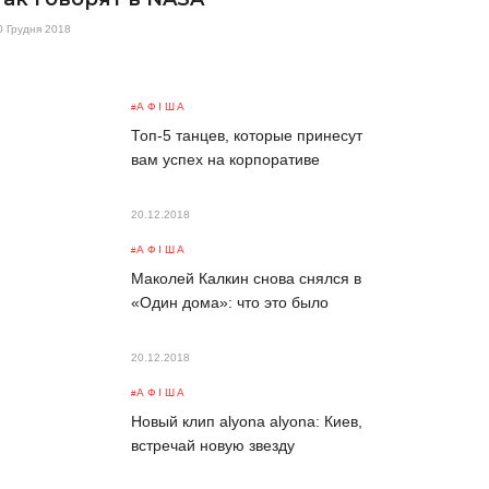
0 Грудня 2018
АФІША
Топ-5 танцев, которые принесут
вам успех на корпоративе
20.12.2018
АФІША
Маколей Калкин снова снялся в
«Один дома»: что это было
20.12.2018
АФІША
Новый клип alyona alyona: Киев,
встречай новую звезду