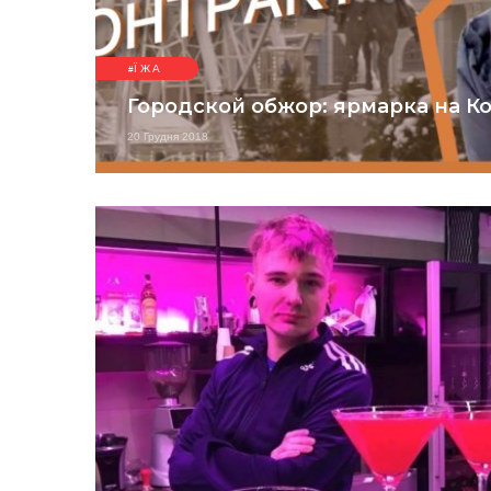
ЇЖА
Городской обжор: ярмарка на К
20 Грудня 2018