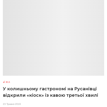
ЇЖА
У колишньому гастрономі на Русанівці
відкрили «кіоск» із кавою третьої хвилі
23 Травня 2019