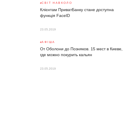
СВІТ НАВКОЛО
Клієнтам ПриватБанку стане доступна
функція FaceID
23.05.2019
АФІША
От Оболони до Позняков. 15 мест в Киеве,
где можно покурить кальян
23.05.2019