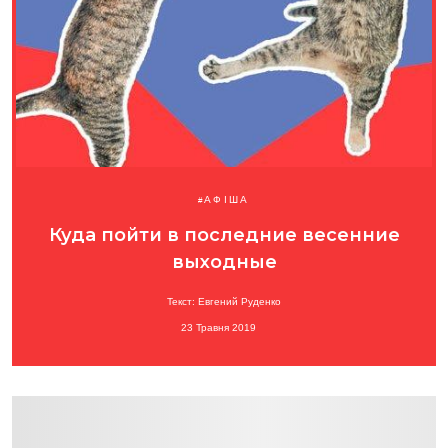
АФІША
Куда пойти в последние весенние
выходные
Текст: Евгений Руденко
23 Травня 2019