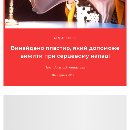
ЗДОРОВ'Я
Винайдено пластир, який допоможе
вижити при серцевому нападі
Текст: Анастасія Ампілогова
04 Червня 2019