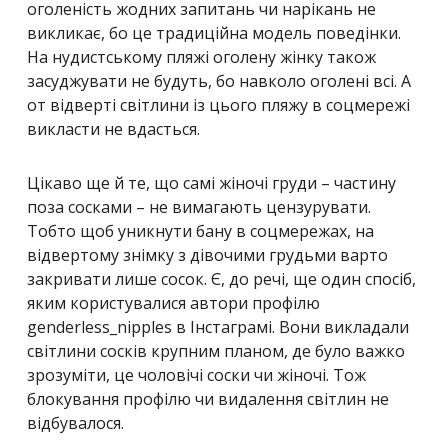
оголеність жодних запитань чи нарікань не
викликає, бо це традиційна модель поведінки.
На нудистському пляжі оголену жінку також
засуджувати не будуть, бо навколо оголені всі. А
от відверті світлини із цього пляжу в соцмережі
викласти не вдасться.
Цікаво ще й те, що самі жіночі груди – частину
поза сосками – не вимагають цензурувати.
Тобто щоб уникнути бану в соцмережах, на
відвертому знімку з дівочими грудьми варто
закривати лише сосок. Є, до речі, ще один спосіб,
яким користувалися автори профілю
genderless_nipples
в Інстаграмі. Вони викладали
світлини сосків крупним планом, де було важко
зрозуміти, це чоловічі соски чи жіночі. Тож
блокування профілю чи видалення світлин не
відбувалося.