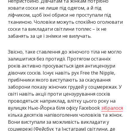
непристойно. Дівчатам та жінкам потрібно
ховати соски не лише під одягом, а й під
ліфчиком, щоб їхні обриси не проступали під
тканиною. Чоловіки можуть спокійно оголювати
соски та викладати світлини топлес – їх не
забанять за це і знімки не вилучать.
Звісно, таке ставлення до жіночого тіла не могло
залишитися без протидії. Протягом останніх
років активно просувається ідея антицензури
дівочих сосків. Існує навіть рух Free the Nipple,
прибічники якого виступають за скасування
заборони показу жіночих грудей у соцмережах. У
світі навіть акції проти цензурування сосків
проводяться: наприклад, влітку цього року на
вулицях Нью-Йорка біля офісу Facebook
зібралося
кілька десятків напівоголених чоловіків та жінок.
Вони виступали за можливість викладати у
соцмережі (Фейсбук та Інстаграм) світлини, де