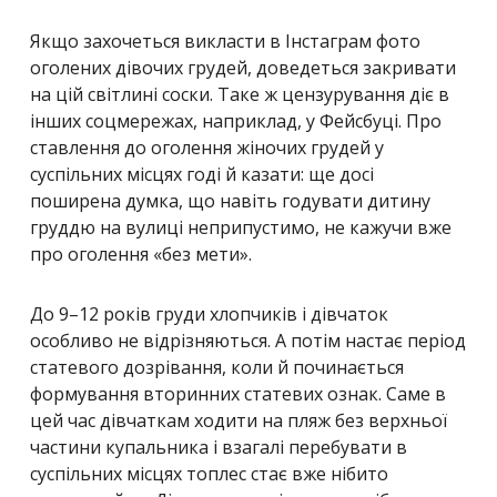
Якщо захочеться викласти в Інстаграм фото
оголених дівочих грудей, доведеться закривати
на цій світлині соски. Таке ж цензурування діє в
інших соцмережах, наприклад, у Фейсбуці. Про
ставлення до оголення жіночих грудей у
суспільних місцях годі й казати: ще досі
поширена думка, що навіть годувати дитину
груддю на вулиці неприпустимо, не кажучи вже
про оголення «без мети».
До 9–12 років груди хлопчиків і дівчаток
особливо не відрізняються. А потім настає період
статевого дозрівання, коли й починається
формування вторинних статевих ознак. Саме в
цей час дівчаткам ходити на пляж без верхньої
частини купальника і взагалі перебувати в
суспільних місцях топлес стає вже нібито