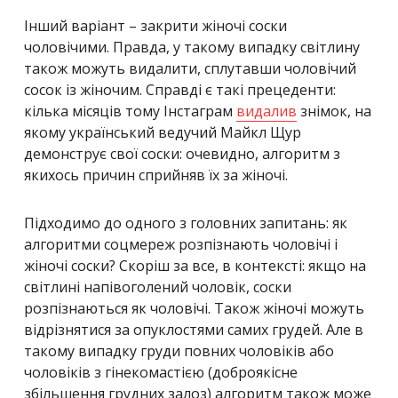
Інший варіант – закрити жіночі соски
чоловічими. Правда, у такому випадку світлину
також можуть видалити, сплутавши чоловічий
сосок із жіночим. Справді є такі прецеденти:
кілька місяців тому Інстаграм
видалив
знімок, на
якому український ведучий Майкл Щур
демонструє свої соски: очевидно, алгоритм з
якихось причин сприйняв їх за жіночі.
Підходимо до одного з головних запитань: як
алгоритми соцмереж розпізнають чоловічі і
жіночі соски? Скоріш за все, в контексті: якщо на
світлині напівоголений чоловік, соски
розпізнаються як чоловічі. Також жіночі можуть
відрізнятися за опуклостями самих грудей. Але в
такому випадку груди повних чоловіків або
чоловіків з гінекомастією (доброякісне
збільшення грудних залоз) алгоритм також може