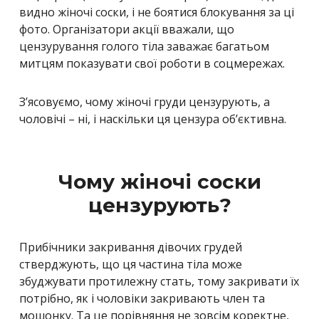
видно жіночі соски, і не боятися блокування за ці
фото. Організатори акції вважали, що
цензурування голого тіла заважає багатьом
митцям показувати свої роботи в соцмережах.
З’ясовуємо, чому жіночі груди цензурують, а
чоловічі – ні, і наскільки ця цензура об’єктивна.
Чому жіночі соски
цензурують?
Прибічники закривання дівочих грудей
стверджують, що ця частина тіла може
збуджувати протилежну стать, тому закривати їх
потрібно, як і чоловіки закривають член та
мошонку. Та це порівняння не зовсім коректне,