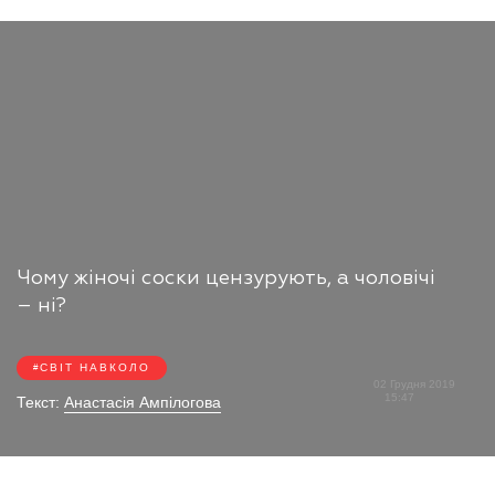
Чому жіночі соски цензурують, а чоловічі
– ні?
СВІТ НАВКОЛО
02 Грудня 2019
15:47
Текст:
Анастасія Ампілогова