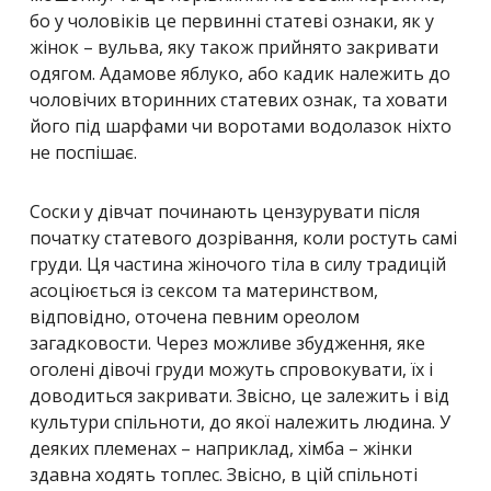
бо у чоловіків це первинні статеві ознаки, як у
жінок – вульва, яку також прийнято закривати
одягом. Адамове яблуко, або кадик належить до
чоловічих вторинних статевих ознак, та ховати
його під шарфами чи воротами водолазок ніхто
не поспішає.
Соски у дівчат починають цензурувати після
початку статевого дозрівання, коли ростуть самі
груди. Ця частина жіночого тіла в силу традицій
асоціюється із сексом та материнством,
відповідно, оточена певним ореолом
загадковости. Через можливе збудження, яке
оголені дівочі груди можуть спровокувати, їх і
доводиться закривати. Звісно, це залежить і від
культури спільноти, до якої належить людина. У
деяких племенах – наприклад, хімба – жінки
здавна ходять топлес. Звісно, в цій спільноті