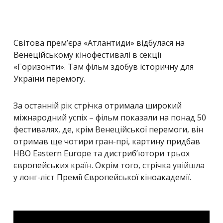
Світова прем’єра «Атлантиди» відбулася на
Венеційському кінофестивалі в секції
«Горизонти». Там фільм здобув історичну для
України перемогу.
За останній рік стрічка отримала широкий
міжнародний успіх – фільм показали на понад 50
фестивалях, де, крім Венеційської перемоги, він
отримав ще чотири гран-прі, картину придбав
HBO Eastern Europe та дистриб’ютори трьох
європейських країн. Окрім того, стрічка увійшла
у лонг-ліст Премії Європейської кіноакадемії.