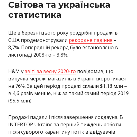
Світова та українська
статистика
Ще в березні цього року роздрібні продажі в
США продемонстрували
рекордне падіння
–
8,7%. Попередній рекорд було встановлено в
листопаді 2008-го – 3,8%.
H&M у
звіті за весну 2020-го
повідомив, що
виручка мережі магазинів в Україні скоротилася
на 76%. За цей період продажі склали $1,18 млн –
в 4,6 разів менше, ніж за такий самий період 2019
($5,5 млн).
Продажі падали і після завершення локдауна. В
INTERTOP Ukraine за перший тиждень роботи
після суворого карантину потік відвідувачів