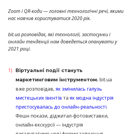
Zoom і QR-коди — головні технологічні речі, якими
нас навчив користуватися 2020 рік.
bit.ua розповідає, які технології, застосунки і
онлайн тенденції нам доведеться опанувати у
2021 році.
Віртуальні події стануть
bit.ua
маркетинговим інструментом.
вже розповідав,
як змінилась галузь
мистецьких івентів
та
як модна індустрія
пристосувалась до онлайн-реальності
.
Фешн покази, діджитал-фотовиставки,
онлайн-екскурсії — індустрія
вигадуватиме нові форми залучення