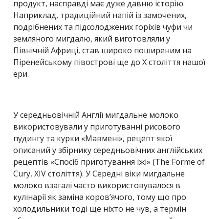
продукт, насправді має дуже давню історію.
Наприклад, традиційний напій із замочених,
подрібнених та підсолоджених горіхів чуфи чи
земляного мигдалю, який виготовляли у
Північній Африці, став широко поширеним на
Піренейському півострові ще до X століття нашої
ери.
У середньовічній Англії мигдальне молоко
використовували у приготуванні рисового
пудингу та курки «Мавмені», рецепт якої
описаний у збірнику середньовічних англійських
рецептів «Спосіб приготування їжі» (The Forme of
Cury, XIV століття). У Середні віки мигдальне
молоко взагалі часто використовувалося в
кулінарії як заміна коров’ячого, тому що про
холодильники тоді ще ніхто не чув, а термін