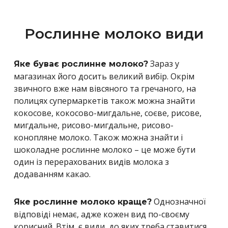
Рослинне молоко види
Зараз у
Яке буває рослинне молоко?
магазинах його досить великий вибір. Окрім
звичного вже нам вівсяного та гречаного, на
полицях супермаркетів також можна знайти
кокосове, кокосово-мигдальне, соєве, рисове,
мигдальне, рисово-мигдальне, рисово-
конопляне молоко. Також можна знайти і
шоколадне рослинне молоко – це може бути
один із перерахованих видів молока з
додаванням какао.
Однозначної
Яке рослинне молоко краще?
відповіді немає, адже кожен вид по-своєму
корисний. Втім, є види, до яких треба ставитися