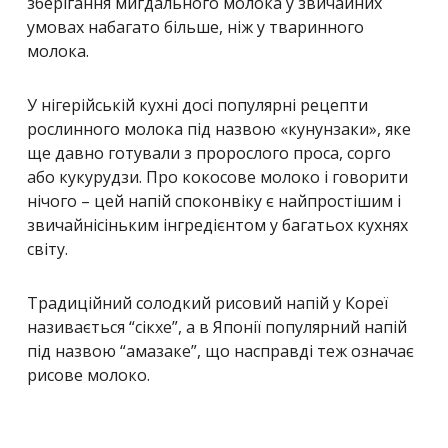
зберігання мигдального молока у звичайних
умовах набагато більше, ніж у тваринного
молока.
У нігерійській кухні досі популярні рецепти
рослинного молока під назвою «кунунзаки», яке
ще давно готували з пророслого проса, сорго
або кукурудзи. Про кокосове молоко і говорити
нічого – цей напій споконвіку є найпростішим і
звичайнісіньким інгредієнтом у багатьох кухнях
світу.
Традиційний солодкий рисовий напій у Кореї
називається “сікхе”, а в Японії популярний напій
під назвою “амазаке”, що насправді теж означає
рисове молоко.