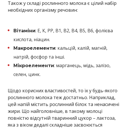
Також у складі рослинного молока є цілий набір
необхідних організму речовин:
: Е, К, РР, В1, В2, В4, В5, В6, фолієва
Вітаміни
кислота, ніацин.
: кальцій, калій, магній,
Макроелементи
натрій, фосфор та інші.
: марганець, мідь, залізо,
Мікроелементи
селен, цинк.
Щодо корисних властивостей, то їх у будь-якого
рослинного молока теж достатньо. Наприклад,
цей напій містить рослинний білок та ненасичені
жири. Що найголовніше, в такому молоці
повністю відсутній тваринний цукор – лактоза,
яка з віком дедалі складніше засвоюється