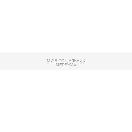
МИ В СОЦІАЛЬНИХ
МЕРЕЖАХ
83K
Розробка сайту
Партнер по SEO