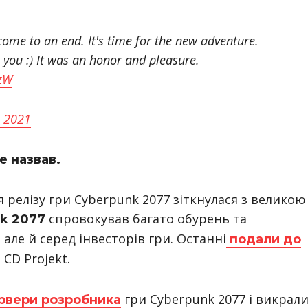
ome to an end. It's time for the new adventure.
 you :) It was an honor and pleasure.
VzW
, 2021
е назвав.
я релізу гри Cyberpunk 2077 зіткнулася з великою
спровокував багато обурень та
k 2077
 але й серед інвесторів гри. Останні
подали до
CD Projekt.
гри Cyberpunk 2077 і викрал
рвери розробника