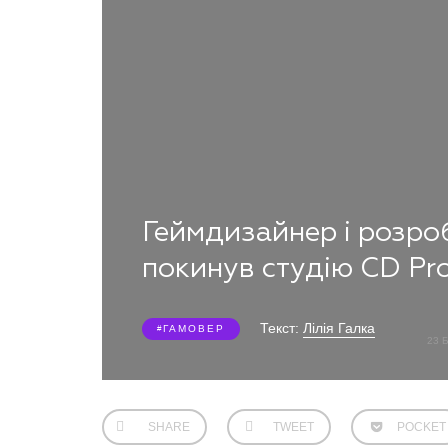
Геймдизайнер і розро
покинув студію CD Pr
Текст:
Лілія Галка
ГАМОВЕР
23 
SHARE
TWEET
POCKET