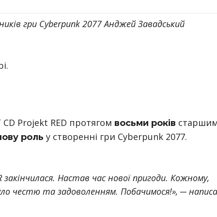
ників гри Cyberpunk 2077 Анджей Завадський
і.
 CD Projekt RED протягом
старши
восьми років
у створенні гри Cyberpunk 2077.
ову роль
 закінчилася. Настав час нової пригоди. Кожному,
 було честю та задоволенням. Побачимося!», ─ напис