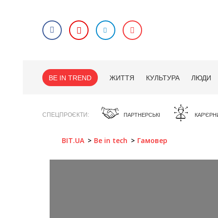
BE IN TREND
ЖИТТЯ
КУЛЬТУРА
ЛЮДИ
СПЕЦПРОЄКТИ
ПАРТНЕРСЬКІ
КАР'ЄРН
BIT.UA
Be in tech
Гамовер