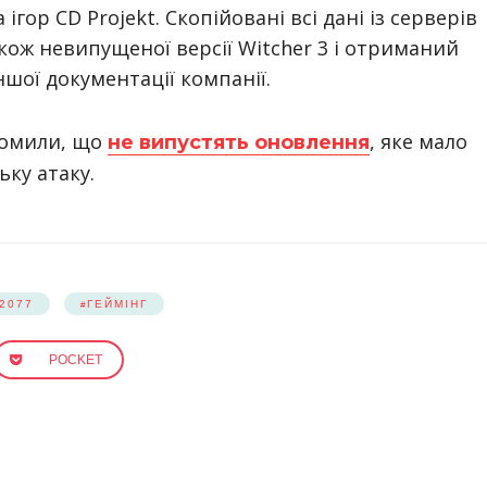
ігор CD Projekt. Скопійовані всі дані із серверів
також невипущеної версії Witcher 3 і отриманий
ншої документації компанії.
домили, що
, яке мало
не випустять оновлення
ьку атаку.
2077
ГЕЙМІНГ
POCKET