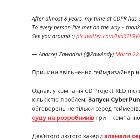
After almost 8 years, my time at CDPR has c
To every person I've met on the way – thank
See you around :)
pic.twitter.com/Hts3TE9
— Andrzej Zawadzki (@ZawAndy)
March 22
Причини звільнення геймдизайнер
н
Однак, у компанія CD Projekt RED післ
кількістю проблем.
Запуск CyberPun
обговорень не тільки серед геймерів,
гри – компанію 
суду на розробників
Дев’ятого лютого хакери
зламали се