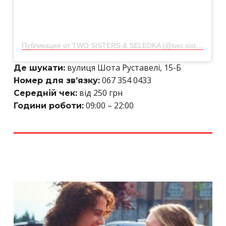
Публикация от TWO SISTERS & SELEDKA (@two.sisters.seledka)
вулиця Шота Руставелі, 15-Б
Де шукати:
067 354 0433
Номер для зв’язку:
від 250 грн
Середній чек:
09:00 – 22:00
Години роботи: