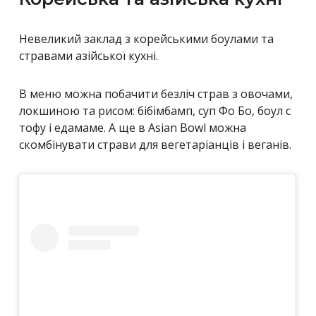
Невеликий заклад з корейськими боулами та
стравами азійської кухні.
В меню можна побачити безліч страв з овочами,
локшиною та рисом: бібімбамп, суп Фо Бо, боул с
тофу і едамаме. А ще в Asian Bowl можна
скомбінувати страви для вегетаріанців і веганів.