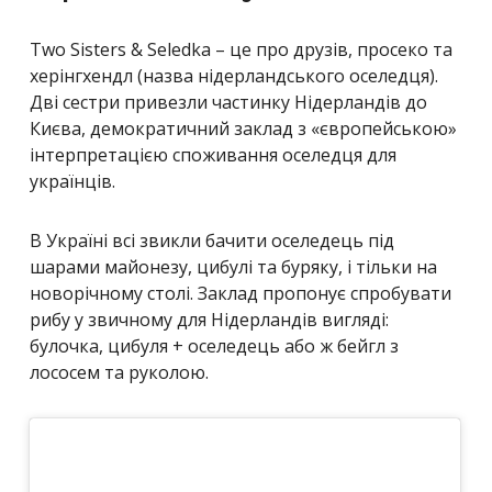
Two Sisters & Seledka – це про друзів, просеко та
херінгхендл (назва нідерландського оселедця).
Дві сестри привезли частинку Нідерландів до
Києва, демократичний заклад з «європейською»
інтерпретацією споживання оселедця для
українців.
В Україні всі звикли бачити оселедець під
шарами майонезу, цибулі та буряку, і тільки на
новорічному столі. Заклад пропонує спробувати
рибу у звичному для Нідерландів вигляді:
булочка, цибуля + оселедець або ж бейгл з
лососем та руколою.