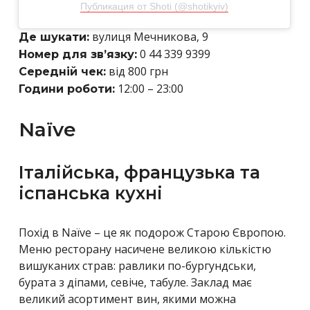
Публикация от Shoti (@shotikyiv)
вулиця Мечникова, 9
Де шукати:
0 44 339 9399
Номер для зв’язку:
від 800 грн
Середній чек:
12:00 – 23:00
Години роботи:
Naїve
Італійська, французька та
іспанська кухні
Похід в Naїve – це як подорож Старою Європою.
Меню ресторану насичене великою кількістю
вишуканих страв: равлики по-бургундськи,
бурата з діпами, севіче, табуле. Заклад має
великий асортимент вин, якими можна