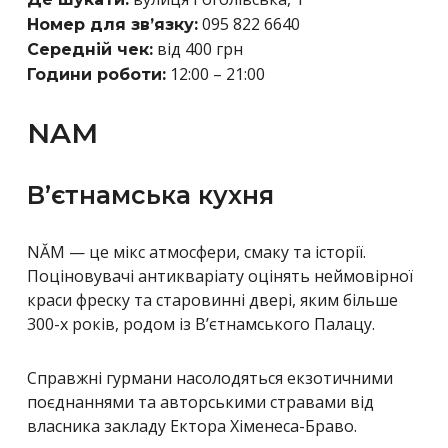
095 822 6640
Номер для зв’язку:
від 400 грн
Середній чек:
12:00 – 21:00
Години роботи:
NAM
В’єтнамська кухня
NĂM — це мікс атмосфери, смаку та історії.
Поціновувачі антикваріату оцінять неймовірної
краси фреску та старовинні двері, яким більше
300-х років, родом із В’єтнамського Палацу.
Справжні гурмани насолодяться екзотичними
поєднаннями та авторськими стравами від
власника закладу Ектора Хіменеса-Браво.