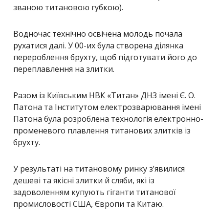
званою титановою губкою).
Водночас технічно освічена молодь почала
рухатися далі. У 00-их була створена ділянка
перероблення брухту, щоб підготувати його до
переплавлення на злитки.
Разом із Київським НВК «Титан» ДНЗ імені Є. О.
Патона та Інститутом електрозварювання імені
Патона була розроблена технологія електронно-
променевого плавлення титанових злитків із
брухту.
У результаті на титановому ринку з’явилися
дешеві та якісні злитки й сляби, які із
задоволенням купують гіганти титанової
промисловості США, Європи та Китаю.