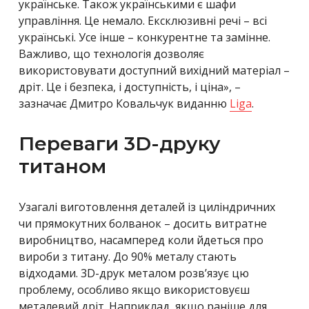
українське. Також українськими є
шафи
управління. Це немало. Ексклюзивні речі – всі
українські. Усе інше – конкурентне та замінне.
Важливо, що технологія дозволяє
використовувати доступний вихідний матеріал –
дріт. Це і безпека, і доступність, і ціна», –
зазначає Дмитро Ковальчук виданню
Liga
.
Переваги 3D-друку
титаном
Узагалі виготовлення деталей із циліндричних
чи прямокутних болванок – досить витратне
виробництво, насамперед коли йдеться про
вироби з титану. До 90% металу стають
відходами. 3D-друк металом розв’язує цю
проблему, особливо якщо використовуєш
металевий дріт. Наприклад, якщо раніше для