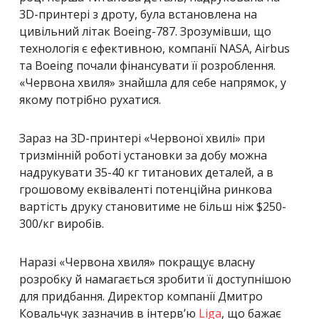
3D-принтері з дроту, була встановлена ​​на
цивільний літак Boeing-787. Зрозумівши, що
технологія є ефективною, компанії NASA, Airbus
та Boeing почали фінансувати її розроблення.
«Червона хвиля» знайшла для себе напрямок, у
якому потрібно рухатися.
Зараз на 3D-принтері «Червоної хвилі» при
тризмінній роботі установки за добу можна
надрукувати 35-40 кг титанових деталей, а в
грошовому еквіваленті потенційна ринкова
вартість друку становитиме не більш ніж $250-
300/кг виробів.
Наразі «Червона хвиля» покращує власну
розробку й намагається зробити її доступнішою
для придбання. Директор компанії Дмитро
Ковальчук зазначив в інтерв’ю
Liga
, що бажає