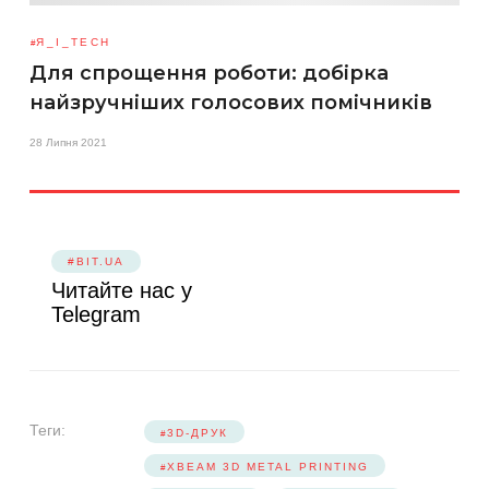
Я_І_TECH
Для спрощення роботи: добірка
найзручніших голосових помічників
28 Липня 2021
#BIT.UA
Читайте нас у
Telegram
Теги:
3D-ДРУК
XBEAM 3D METAL PRINTING