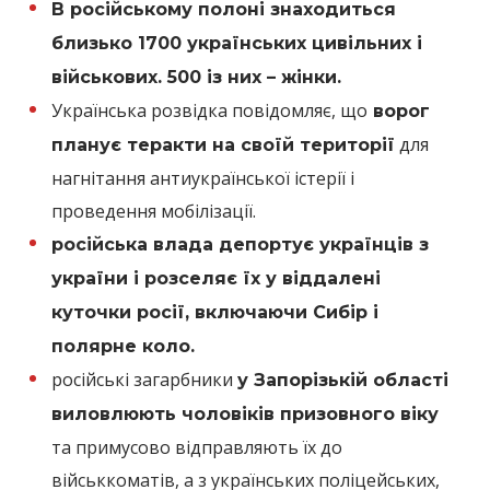
В російському полоні знаходиться
близько 1700 українських цивільних і
військових. 500 із них – жінки.
Українська розвідка повідомляє, що
ворог
для
планує теракти на своїй території
нагнітання антиукраїнської істерії і
проведення мобілізації.
російська влада депортує українців з
україни і розселяє їх у віддалені
куточки росії, включаючи Сибір і
полярне коло.
російські загарбники
у Запорізькій області
виловлюють чоловіків призовного віку
та примусово відправляють їх до
військкоматів, а з українських поліцейських,