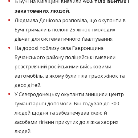
В Бучі на Київщині виявили
403 тіла вбитих і
закатованих людей.
Людмила Денісова розповіла, що окупанти в
Бучі тримали в полоні 25 жінок і молодих
дівчат для систематичного ґвалтування.
На дорозі поблизу села Гавронщина
Бучанського району поліцейські виявили
розстріляний російськими військовими
автомобіль, в якому були тіла трьох жінок та
двох дітей.
У Сєвєродонецьку окупанти знищили центр
гуманітарної допомоги. Він годував до 300
людей щодня та забезпечував їжею й
засобами гігієни прикутих до ліжка хворих
людей.