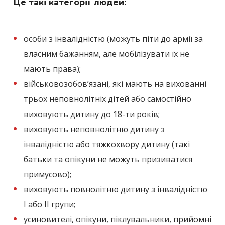
Це такі категорії людей:
особи з інвалідністю (можуть піти до армії за
власним бажанням, але мобілізувати їх не
мають права);
військовозобов’язані, які мають на вихованні
трьох неповнолітніх дітей або самостійно
виховують дитину до 18-ти років;
виховують неповнолітню дитину з
інвалідністю або тяжкохвору дитину (такі
батьки та опікуни не можуть призиватися
примусово);
виховують повнолітню дитину з інвалідністю
I або II групи;
усиновителі, опікуни, піклувальники, прийомні