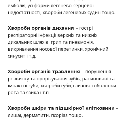
емболія, усі форми легенево-серцевої
недостатності, хвороби легеневих судин тощо.
– гострі
Хвороби органів дихання
респіраторні інфекції верхніх та нижніх
дихальних шляхів, грип та пневмонія,
викривлення носової перетинки, хронічний
синусит і т.д.
– порушення
Хвороби органів травлення
розвитку та прорізування зубів, ратиновані та
імпактні зуби, хвороби губи, слизової оболонки
рота та язика і т.п.
Хвороби шкіри та підшкірної клітковини –
лишаї, дерматити, псоріаз тощо
.