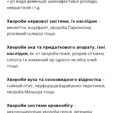
усі види деменцій, шизоафективні розлади,
–
неврастенія і т.д.
–
Хвороби нервової системи, їх наслідки
менінгіти, енцефаліт, хвороба Паркінсона,
розсіяний склероз тощо.
Хвороби ока та придаткового апарату, їхні
як-от хвороби повік, розрив сітківки,
наслідки,
сліпота та знижений зір одного чи обох очей
тощо.
–
Хвороби вуха та сосковидного відростка
гнійний отит, перфорація барабанної перетинки,
хвороба Меньєра тощо.
–
Хвороби системи кровообігу
некоронарогенні хвороби серця, легенева