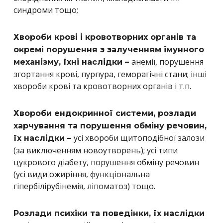
синдроми тощо;
Хвороби крові і кровотворних органів та
окремі порушення з залученням імунного
анемії, порушення
механізму, їхні наслідки –
згортання крові, пурпура, геморагічні стани; інші
хвороби крові та кровотворних органів і т.п.
Хвороби ендокринної системи, розлади
харчування та порушення обміну речовин,
усі хвороби щитоподібної залози
їх наслідки –
(за виключенням новоутворень); усі типи
цукрового діабету, порушення обміну речовин
(усі види ожиріння, функціональна
гіпербілірубінемія, ліпоматоз) тощо.
Розлади психіки та поведінки, їх наслідки