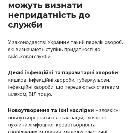
можуть визнати
непридатність до
служби
У законодавстві України є такий перелік хвороб,
які визначають ступінь придатності до
військової служби:
–
Деякі інфекційні та паразитарні хвороби
кишкові інфекційні хвороби, туберкульози,
інфекційні хвороби, що передаються статевим
шляхом, ВІЛ тощо.
– злоякісні
Новоутворення та їхні наслідки
новоутворення всіх локалізацій; злоякісні
пухлини лімфоїдної, кровотворної та
споріднених їм тканин, мієлодиспластичні