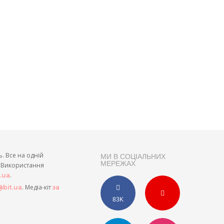
ь. Все на одній
МИ В СОЦІАЛЬНИХ
МЕРЕЖАХ
и. Використання
.
t.ua
. Медіа-кіт
bit.ua
за
83K