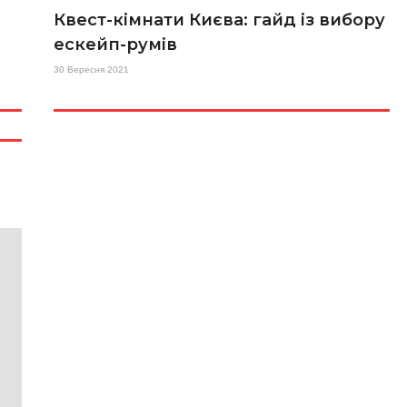
Квест-кімнати Києва: гайд із вибору
ескейп-румів
30 Вересня 2021