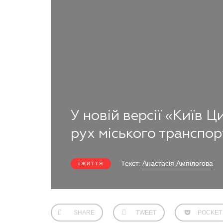
У новій версії «Київ
рух міського транспор
Текст:
Анастасія Ампілогова
ЖИТТЯ
SHARE
TWEET
POCKET