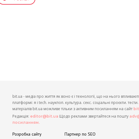
bit.ua - медіа про життя як воно є і технології, що на нього впливают
платформі: я і tech. наукпоп. культура. секс. соціальні проєкти. тест
матеріалів bit.ua можливе тільки з активним посиланням на сайт
bi
Редакція:
Щодо реклами звертайтеся на пошту
editor@bit.ua
adv@
посиланням.
Розробка сайту
Партнер по SEO