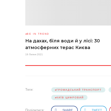
BE IN TREND
На дахах, біля води й у лісі: 30
атмосферних терас Києва
19 Липня 2021
Теги:
ГРОМАДСЬКИЙ ТРАНСПОРТ
КИЇВ ЦИФРОВИЙ
Поділитися:
SHARE
TWEET