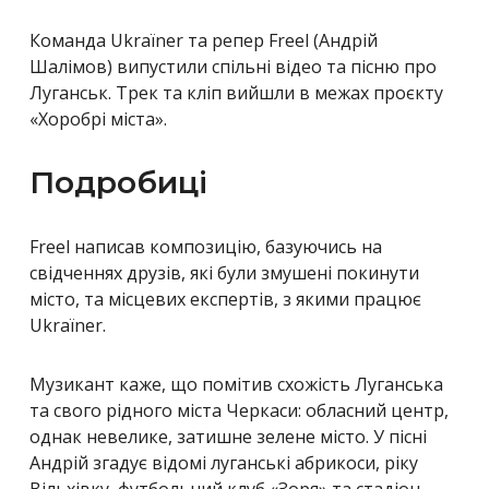
Команда Ukraїner та репер Freel (
Андрій
Шалімов)
випустили спільні відео та пісню про
Луганськ. Трек та кліп вийшли в межах проєкту
«Хоробрі міста».
Подробиці
Freel написав композицію, базуючись на
свідченнях друзів, які були змушені покинути
місто, та місцевих експертів, з якими працює
Ukraїner.
Музикант каже, що помітив схожість Луганська
та свого рідного міста Черкаси: обласний центр,
однак невелике, затишне зелене місто. У пісні
Андрій згадує відомі луганські абрикоси, ріку
Вільхівку, футбольний клуб «Зоря» та стадіон