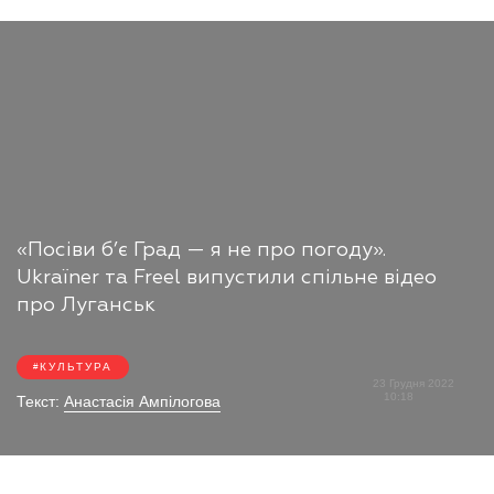
«Посіви б’є Град — я не про погоду».
Ukraїner та Freel випустили спільне відео
про Луганськ
КУЛЬТУРА
23 Грудня 2022
10:18
Текст:
Анастасія Ампілогова