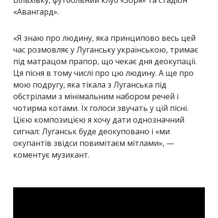
«Авангард».
«
Я знаю про людину, яка принципово весь цей
час розмовляє у Луганську українською, тримає
під матрацом прапор, що чекає дня деокупації.
Ця пісня в тому числі про цю людину. А ще про
мою подругу, яка тікала з Луганська під
обстрілами з мінімальним набором речей і
чотирма котами. Їх голоси звучать у цій пісні.
Цією композицією я хочу дати однозначний
сигнал: Луганськ буде деокуповано і «ми
окупантів звідси повимітаєм мітлами
», —
коментує музикант.