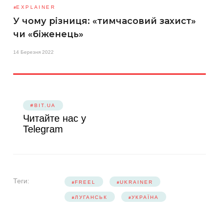
EXPLAINER
У чому різниця: «тимчасовий захист»
чи «біженець»
14 Березня 2022
#BIT.UA
Читайте нас у
Telegram
Теги:
FREEL
UKRAINER
ЛУГАНСЬК
УКРАЇНА