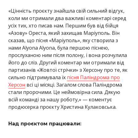
«Цінність проєкту знайшла свій сильний відгук,
коли ми отримали два важливі коментарі серед
усіх тих, хто писав нам. Першим був від бійця
«Азову» Ореста, який захищав Маріуполь. Він
сказав, що пісня «Маріуполь», яку створила з
нами Alyona Alyona, була першою піснею,
прослуханою ним після полону, і вона розчулила
його до сліз. Другий коментар ми отримали від
партизанів «Жовтої стрічки» з Херсону про те, як
сильно підтримувала їх
пісня Паліндрома про
Херсон
всі ці місяці. Загалом слова Паліндрома
стали пророчими. Це неймовірна сила. Дякую
всій команді за нашу роботу,
» — коментує
продюсерка проєкту Христина Кулаковська.
Над проєктом працювали: