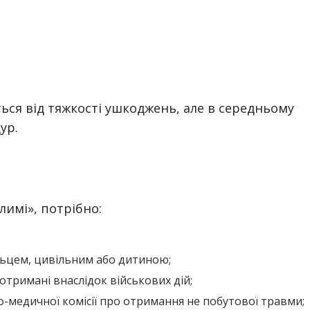
ться від тяжкості ушкоджень, але в середньому
дур.
имі», потрібно:
льцем, цивільним або дитиною;
отримані внаслідок військових дій;
о-медичної комісії про отримання не побутової травми;