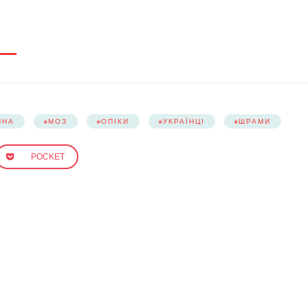
ЙНА
МОЗ
ОПІКИ
УКРАЇНЦІ
ШРАМИ
POCKET