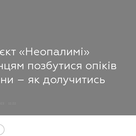
єкт «Неопалимі»
нцям позбутися опіків
йни – як долучитись
2023
11:22