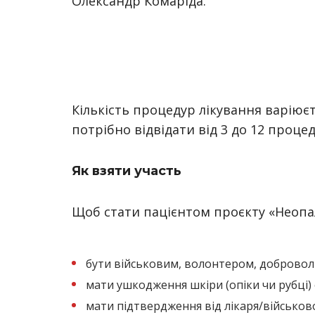
Олександр Комаріда.
Кількість процедур лікування варіює
потрібно відвідати від 3 до 12 проце
Як взяти участь
Щоб стати пацієнтом проєкту «Неопал
бути військовим, волонтером, доброво
мати ушкодження шкіри (опіки чи рубці) 
мати підтвердження від лікаря/військов