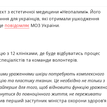
єкт з естетичної медицини
Неопалимі
. Його
«
»
ання для українців, які отримали ушкодження
це
повідомляє
МОЗ України.
ю з 12 клініками, де буде відбуватись процес
спеціалістів та команди волонтерів.
бними ураженнями шкіри потребують комплексного
екцію та пластику тканин. Це необхідно не тільки з
айперше для того, щоб відновити функцію уражено
рнутися до повноцінного життя, не переживати
чив перший заступник міністра охорони здоров‘я