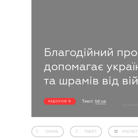
Благодійний про
допомагає украї
та шрамів від ві
Текст:
bit.ua
ЗДОРОВ'Я
11 Січня 
SHARE
TWEET
POCKET