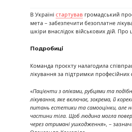
В Україні
стартував
громадський про
мета – забезпечити безоплатне лікув
шкіри внаслідок військових дій. Про 
Подробиці
Команда проєкту налагодила співпрац
лікування за підтримки професійних 
«
Пацієнти з опіками, рубцями та поді
лікування, яке включає, зокрема, й кор
питань естетики та самооцінки, але н
частини тіла. Щоб людина могла пове
через отримані ушкодження
», – зазна