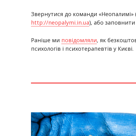
Звернутися до команди «Неопалимі» (ін
http://neopalymi.in.ua
), або заповнит
Раніше ми
повідомляли
, як безкошт
психологів і психотерапевтів у Києві.