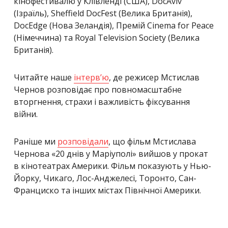
кінофестивалю у Клівленді (США), DocAviv
(Ізраїль), Sheffield DocFest (Велика Британія),
DocEdge (Нова Зеландія), Премій Cinema for Peace
(Німеччина) та Royal Television Society (Велика
Британія).
Читайте наше
інтерв’ю
, де режисер Мстислав
Чернов розповідає про повномасштабне
вторгнення, страхи і важливість фіксування
війни.
Раніше ми
розповідали
, що
фільм Мстислава
Чернова «20 днів у Маріуполі» вийшов у прокат
в кінотеатрах Америки. Фільм показують у Нью-
Йорку, Чикаго, Лос-Анджелесі, Торонто, Сан-
Франциско та інших містах Північної Америки.