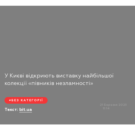
У Києві відкриють виставку найбільшої
колекції «півників незламності»
БЕЗ КАТЕГОРІЇ
21 Березня 2025
11:14
Текст:
bit.ua