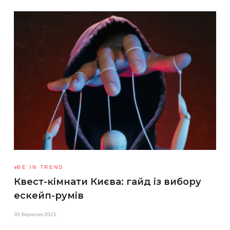
BE IN TREND
Квест-кімнати Києва: гайд із вибору
ескейп-румів
30 Вересня 2021