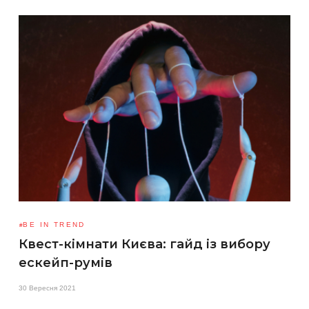
BE IN TREND
Квест-кімнати Києва: гайд із вибору
ескейп-румів
30 Вересня 2021