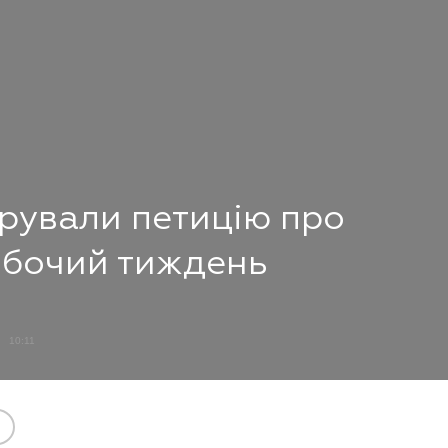
трували петицію про
обочий тиждень
10:11