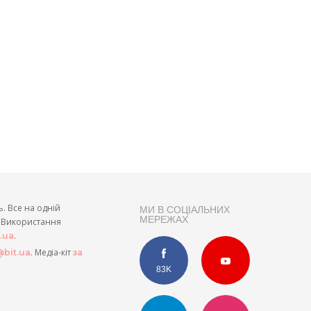
ь. Все на одній
МИ В СОЦІАЛЬНИХ
МЕРЕЖАХ
и. Використання
.
t.ua
. Медіа-кіт
bit.ua
за
83K