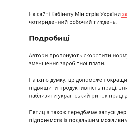
На сайті Кабінету Міністрів України
за
чотириденний робочий тиждень.
Подробиці
Автори пропонують скоротити норму 
зменшення заробітної плати.
На їхню думку, це допоможе покращит
підвищити продуктивність праці, зн
наблизити український ринок праці д
Петиція також передбачає запуск дер
підприємств із подальшим можливи