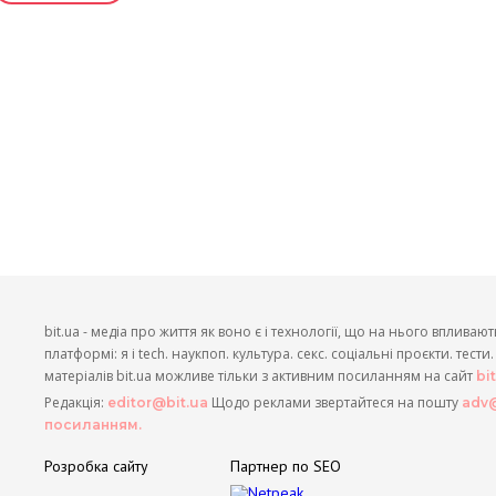
bit.ua - медіа про життя як воно є і технології, що на нього впливают
платформі: я і tech. наукпоп. культура. секс. соціальні проєкти. тест
матеріалів bit.ua можливе тільки з активним посиланням на сайт
bi
Редакція:
Щодо реклами звертайтеся на пошту
editor@bit.ua
adv@
посиланням.
Розробка сайту
Партнер по SEO