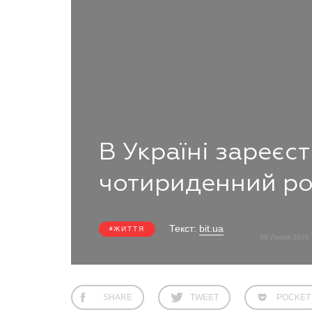
В Україні зареєс
чотириденний р
Текст:
bit.ua
ЖИТТЯ
08 Липня 2026
SHARE
TWEET
POCKET