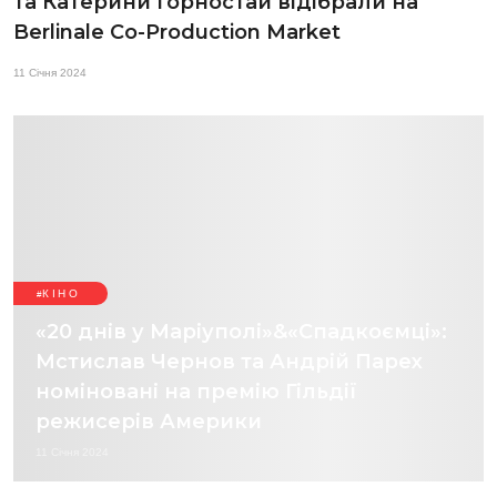
та Катерини Горностай відібрали на
Berlinale Co-Production Market
11 Січня 2024
КІНО
«20 днів у Маріуполі»&«Спадкоємці»:
Мстислав Чернов та Андрій Парех
номіновані на премію Гільдії
режисерів Америки
11 Січня 2024