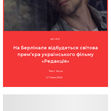
КІНО
На Берлінале відбудеться світова
прем’єра українського фільму
«Редакція»
Текст: bit.ua
17 Січня 2024