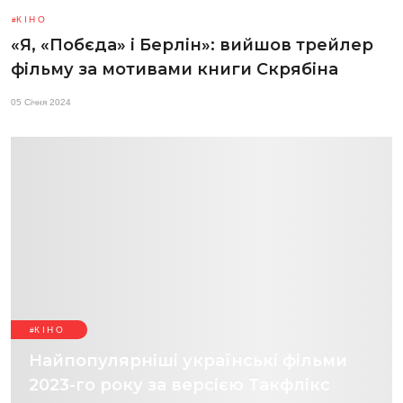
КІНО
«Я, «Побєда» і Берлін»: вийшов трейлер
фільму за мотивами книги Скрябіна
05 Січня 2024
КІНО
Найпопулярніші українські фільми
2023-го року за версією Такфлікс