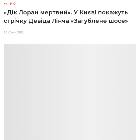
КІНО
«Дік Лоран мертвий». У Києві покажуть
стрічку Девіда Лінча «Загублене шосе»
20 Січня 2024