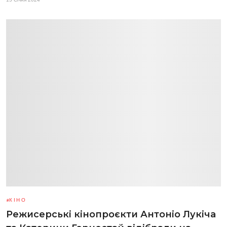
КІНО
Режисерські кінопроєкти Антоніо Лукіча