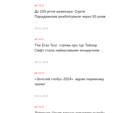
КІНО
До 100-річчя режисера: Сергія
Параджанова реабілітували через 50 років
…
09.01.2024
КІНО
The Eras Tour: стрічка про тур Тейлор
Свіфт стала найкасовішим концертним …
08.01.2024
КІНО
«Золотий глобус-2024»: відомі переможці
премії
08.01.2024
КІНО
Довженко-Центр планує запустити онлайн-