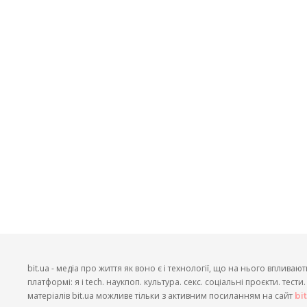
bit.ua - медіа про життя як воно є і технології, що на нього впливают
платформі: я і tech. наукпоп. культура. секс. соціальні проєкти. тест
матеріалів bit.ua можливе тільки з активним посиланням на сайт
bi