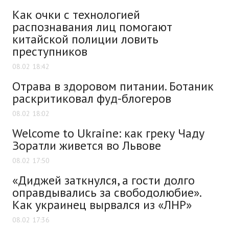
Как очки с технологией
распознавания лиц помогают
китайской полиции ловить
преступников
08.02 18:42
Отрава в здоровом питании. Ботаник
раскритиковал фуд-блогеров
08.02 18:02
Welcome to Ukraine: как греку Чаду
Зоратли живется во Львове
08.02 17:50
«Диджей заткнулся, а гости долго
оправдывались за свободолюбие».
Как украинец вырвался из «ЛНР»
08.02 17:36