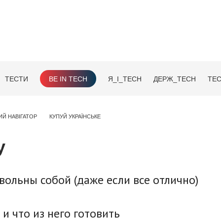
ТЕСТИ
BE IN TECH
Я_І_TECH
ДЕРЖ_TECH
TEC
ИЙ НАВІГАТОР
КУПУЙ УКРАЇНСЬКЕ
у
овольны собой (даже если все отлично)
и что из него готовить