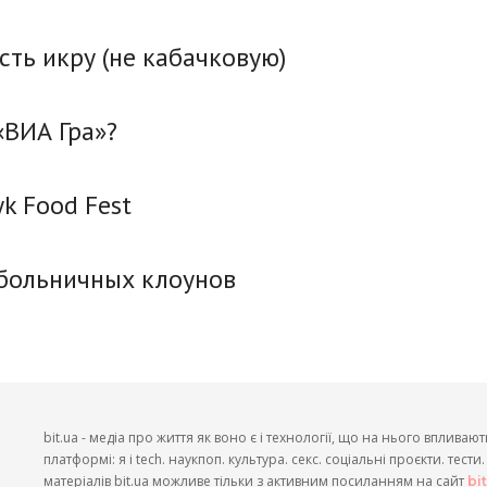
сть икру (не кабачковую)
«ВИА Гра»?
k Food Fest
 больничных клоунов
bit.ua - медіа про життя як воно є і технології, що на нього впливают
платформі: я і tech. наукпоп. культура. секс. соціальні проєкти. тест
матеріалів bit.ua можливе тільки з активним посиланням на сайт
bi