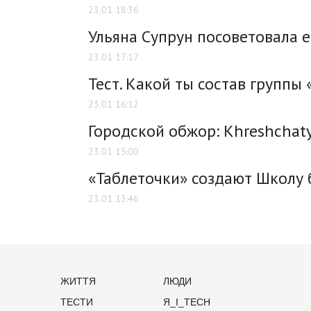
23.01 18:36
Ульяна Супрун посоветовала е
23.01 17:17
Тест. Какой ты состав группы 
23.01 16:12
Городской обжор: Khreshchaty
23.01 15:00
«Таблеточки» создают Школу
23.01 13:46
ЖИТТЯ
ЛЮДИ
ТЕСТИ
Я_І_TECH