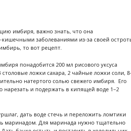
ацию имбиря, важно знать, что она
-кишечными заболеваниями из-за своей острот
мбирь, то вот рецепт.
мбиря понадобится 200 мл рисового уксуса
столовые ложки сахара, 2 чайные ложки соли, 8
рительно натертого солью свежего имбиря. Его
о нарезать и подержать в кипящей воде 1–2
ршлаг, дать воде стечь и переложить ломтики
ить маринадом. Для маринада нужно тщательно
. Дать банке остыть и поставить в холодильник.