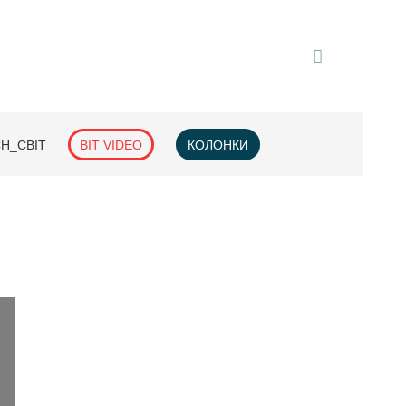
H_СВІТ
BIT VIDEO
КОЛОНКИ