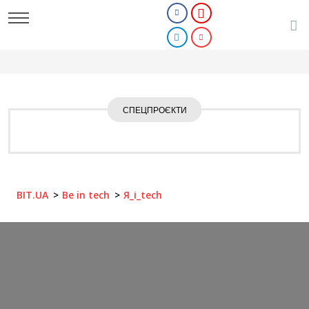
СПЕЦПРОЄКТИ
BIT.UA
Be in tech
Я_і_tech