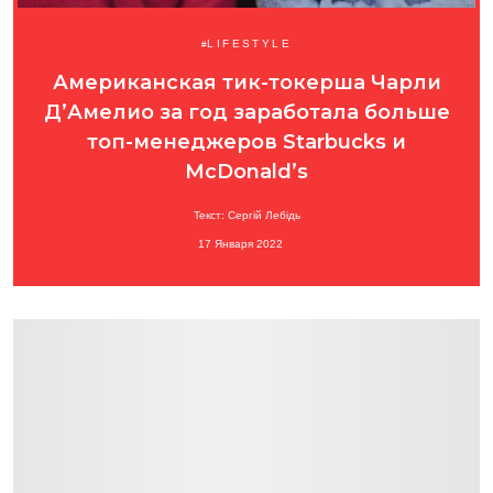
LIFESTYLE
Американская тик-токерша Чарли
Д’Амелио за год заработала больше
топ-менеджеров Starbucks и
McDonald’s
Текст: Сергій Лебідь
17 Января 2022