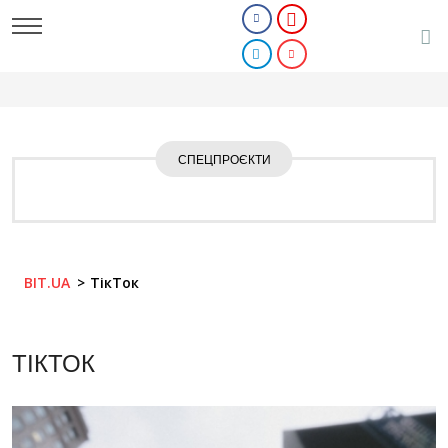
СПЕЦПРОЄКТИ
BIT.UA
ТікТок
ТІКТОК