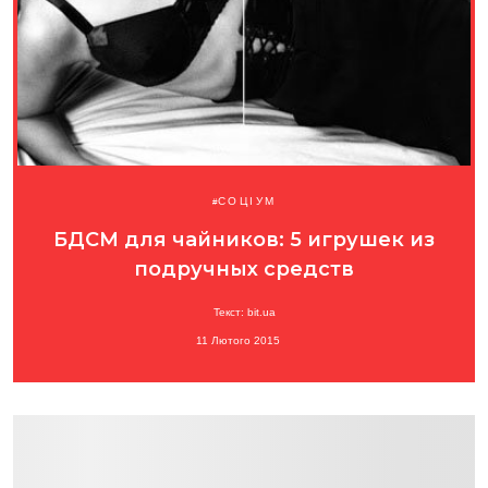
СОЦІУМ
БДСМ для чайников: 5 игрушек из
подручных средств
Текст: bit.ua
11 Лютого 2015