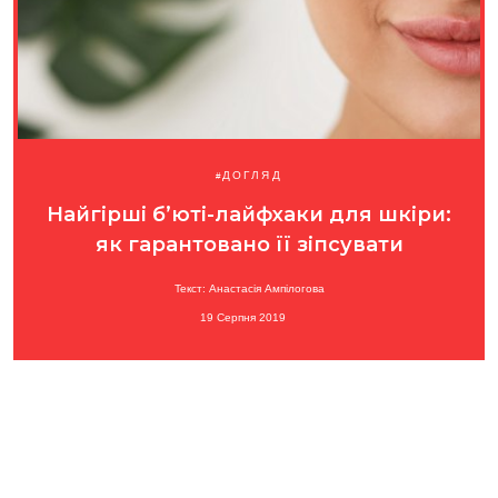
ДОГЛЯД
Найгірші б’юті-лайфхаки для шкіри:
як гарантовано її зіпсувати
Текст: Анастасія Ампілогова
19 Серпня 2019