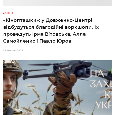
КІНО
«Кінопташки»: у Довженко-Центрі
відбудуться благодійні воркшопи. Їх
проведуть Ірма Вітовська, Алла
Самойленко і Павло Юров
04 Жовтня 2023