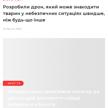
TECH_СВІТ
Розробили дрон, який може знаходити
тварин у небезпечних ситуаціях швидше,
ніж будь-що інше
14 Лютого 2022
ЖИТТЯ
Рятувальники прив’язали сосиску до
дрона, щоб допомогти собаці
вибратися з болота