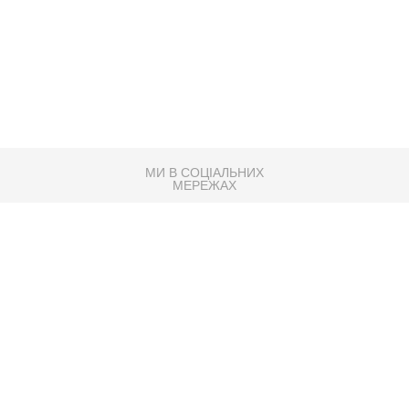
МИ В СОЦІАЛЬНИХ
МЕРЕЖАХ
83K
Розробка сайту
Партнер по SEO