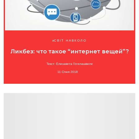
СВІТ НАВКОЛО
Ликбез: что такое “интернет вещей”?
Текст: Елизавета Гогилашвили
11 Січня 2018