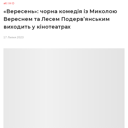
КІНО
«Вересень»: чорна комедія із Миколою
Вереснем та Лесем Подерв’янським
виходить у кінотеатрах
17 Липня 2023