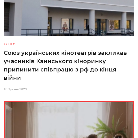
КІНО
Союз українських кінотеатрів закликав
учасників Каннського кіноринку
припинити співпрацю з рф до кінця
війни
18 Травня 2023