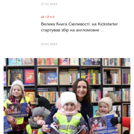
27.01.2023
ВІЙНА
Велика Книга Сміливості: на Kickstarter
стартував збір на англомовне …
20.01.2023