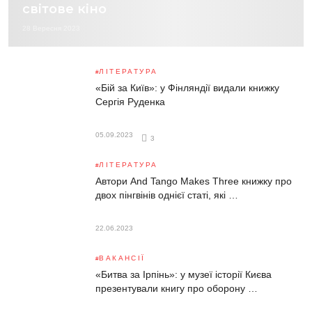
світове кіно
28 Вересня 2023
ЛІТЕРАТУРА
«Бій за Київ»: у Фінляндії видали книжку
Сергія Руденка
05.09.2023
3
ЛІТЕРАТУРА
Автори And Tango Makes Three книжку про
двох пінгвінів однієї статі, які …
22.06.2023
ВАКАНСІЇ
«Битва за Ірпінь»: у музеї історії Києва
презентували книгу про оборону …