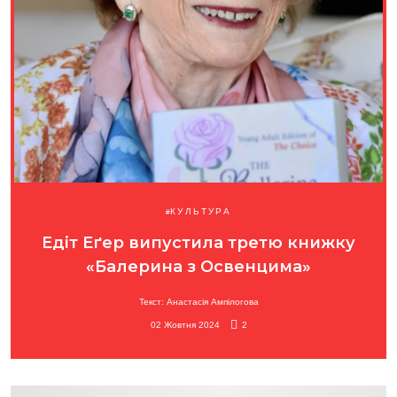
КУЛЬТУРА
Едіт Еґер випустила третю книжку
«Балерина з Освенцима»
Текст: Анастасія Ампілогова
02 Жовтня 2024
2