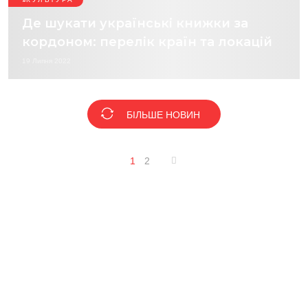
Де шукати українські книжки за
кордоном: перелік країн та локацій
19 Липня 2022
БІЛЬШЕ НОВИН
1
2