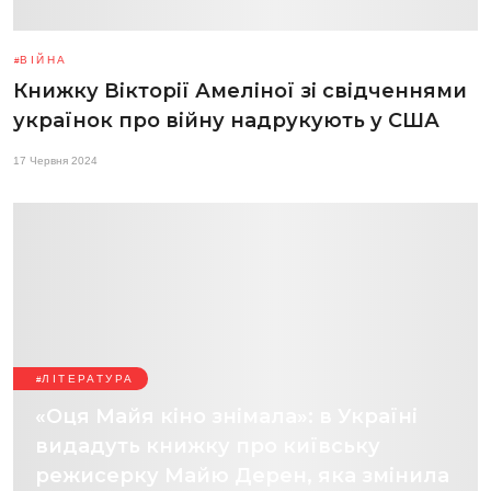
ВІЙНА
Книжку Вікторії Амеліної зі свідченнями
українок про війну надрукують у США
17 Червня 2024
ЛІТЕРАТУРА
«Оця Майя кіно знімала»: в Україні
видадуть книжку про київську
режисерку Майю Дерен, яка змінила