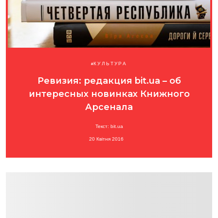
КУЛЬТУРА
Ревизия: редакция bit.ua – об
интересных новинках Книжного
Арсенала
Текст: bit.ua
20 Квітня 2016