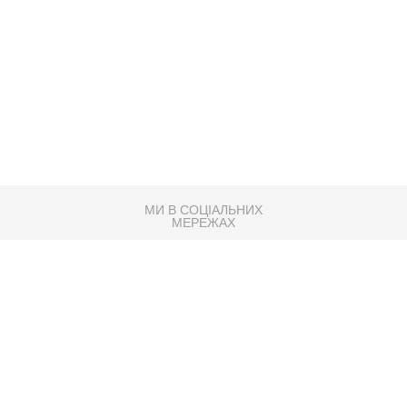
МИ В СОЦІАЛЬНИХ
МЕРЕЖАХ
83K
Розробка сайту
Партнер по SEO