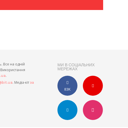
ь. Все на одній
МИ В СОЦІАЛЬНИХ
МЕРЕЖАХ
и. Використання
.
t.ua
. Медіа-кіт
bit.ua
за
83K