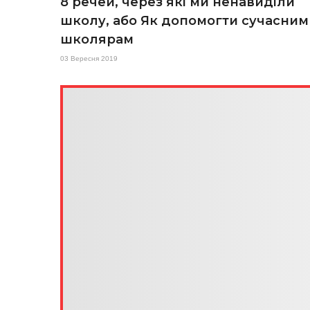
8 речей, через які ми ненавиділи
школу, або Як допомогти сучасним
школярам
03 Вересня 2019