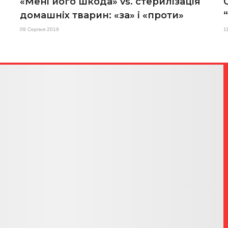
«Мені його шкода» vs. стерилізація
домашніх тварин: «за» і «проти»
09 Серпня 2019
1