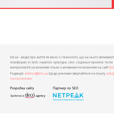
bit.ua - медіа про життя як воно є і технології, що на нього впливают
платформі: я і tech. наукпоп. культура. секс. соціальні проєкти. тест
матеріалів bit.ua можливе тільки з активним посиланням на сайт
bi
Редакція:
Щодо реклами звертайтеся на пошту
editor@bit.ua
adv@
посиланням.
Розробка сайту
Партнер по SEO