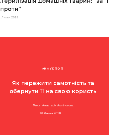
Стерилізація домашніх тварин: “за” і
“проти”
1 Липня 2019
НАУКПОП
Як пережити самотність та
обернути її на свою користь
Текст: Анастасія Ампілогова
10 Липня 2019