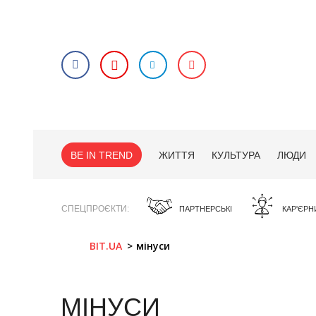
BE IN TREND
ЖИТТЯ
КУЛЬТУРА
ЛЮДИ
СПЕЦПРОЄКТИ
ПАРТНЕРСЬКІ
КАР'ЄРН
BIT.UA
мінуси
МІНУСИ