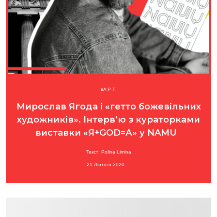
АРТ
Мирослав Ягода і «гетто божевільних
художників». Інтерв’ю з кураторками
виставки «Я+GOD=А» у NAMU
Текст: Polina Limina
21 Лютого 2020