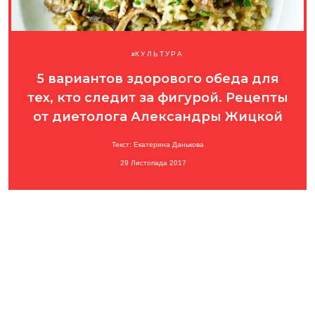
КУЛЬТУРА
5 вариантов здорового обеда для
тех, кто следит за фигурой. Рецепты
от диетолога Александры Жицкой
Текст: Екатерина Данькова
29 Листопада 2017