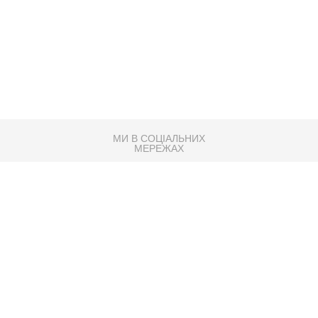
МИ В СОЦІАЛЬНИХ
МЕРЕЖАХ
83K
Розробка сайту
Партнер по SEO