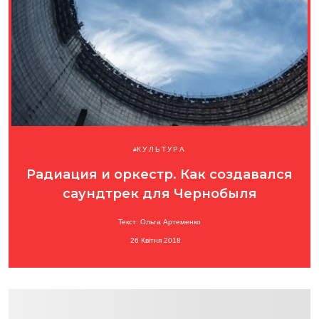
КУЛЬТУРА
Радиация и оркестр. Как создавался
саундтрек для Чернобыля
Текст: Ольга Артеменко
26 Квітня 2018