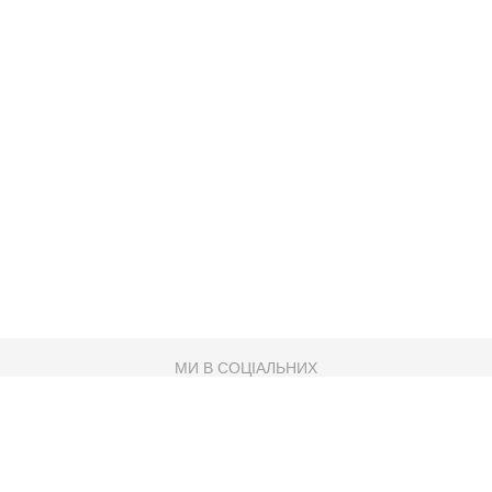
МИ В СОЦІАЛЬНИХ
МЕРЕЖАХ
83K