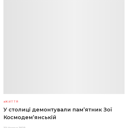
ЖИТТЯ
У столиці демонтували пам’ятник Зої
Космодемʼянській
23 Червня 2023