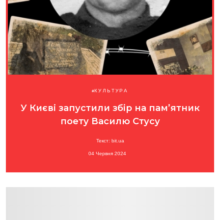
КУЛЬТУРА
У Києві запустили збір на пам’ятник
поету Василю Стусу
Текст: bit.ua
04 Червня 2024