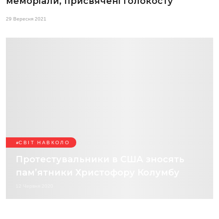
меморіали, присвячені Голокосту
29 Вересня 2021
СВІТ НАВКОЛО
Протестувальники в США зносять
пам’ятники Христофору Колумбу
12 Червня 2020