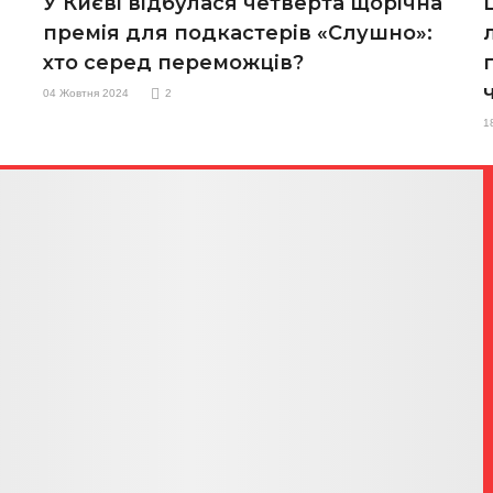
У Києві відбулася четверта щорічна
премія для подкастерів «Слушно»:
хто серед переможців?
04 Жовтня 2024
2
1