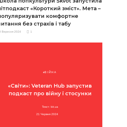
Школа попкультури Skvot запустила
літподкаст «Короткий зміст». Мета –
популяризувати комфортне
читання без страхів і табу
8 Вересня 2024
1
ВІЙНА
«Світи»: Veteran Hub запустив
подкаст про війну і стосунки
Текст: bit.ua
21 Червня 2024