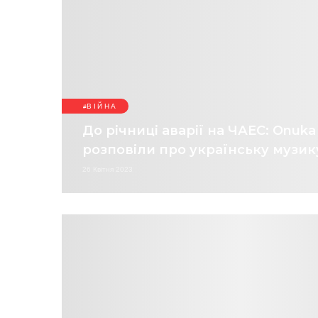
ВІЙНА
До річниці аварії на ЧАЕС: Onu
розповіли про українську музику
26 Квітня 2023