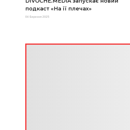
DIVOCHE.MEDIA запускає новий
подкаст «На її плечах»
04 Березня 2025