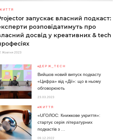
ЖИТТЯ
Projector запускає власний подкаст:
експерти розповідатимуть про
власний досвід у креативних & tech
професіях
2 Жовтня 2023
ДЕРЖ_TECH
​​Вийшов новий випуск подкасту
«Цифра» від «Дії»: що в ньому
обговорюють
23.03.2023
ЖИТТЯ
«UГОЛОС: Книжкове укриття»:
стартує серія літературних
подкастів з …
09.12.2022