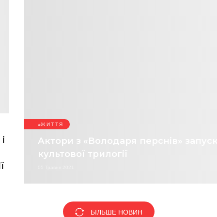
ЖИТТЯ
і
Актори з «Володаря перснів» запус
культової трилогії
ї
05 Травня 2021
БІЛЬШЕ НОВИН